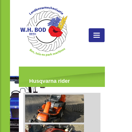
Toggle
navigatie
Husqvarna rider