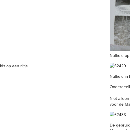
Nuffield o
lds op een rijtje.
Nuffield in
Onderdeelb
Niet allee
voor de Ma
De gebruike