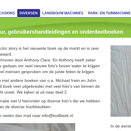
CASIONS
DIVERSEN
LANDBOUW MACHINES
PARK- EN TUINMACHINE
ur, gebruikershandleidingen en onderdeelboeken
actor story is het nieuwste boek op de markt en is zeer
 waard.
chreven door Anthony Clare. En Anthony heeft zeker
e gedaan om veel nieuwe foto's boven water te krijgen
eel mensen gesproken om de juiste feiten te krijgen.
 met andere boeken van o.a. Michael Irwin en John
dit boek veel uitgebreider met veel foto's van binnen de
ht uniek. We kijken al uit naar deel 2.
matie ziet U hieronder op diverse foto's die we hebben
n de diverse hoofdstukken.
r weten dan mail naar info@bodbeek.nl
In de eerst