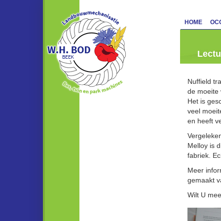
HOME
OC
Lectu
Nuffield tr
de moeite
Het is ges
veel moeit
en heeft v
Vergeleken
Melloy is 
fabriek. Ec
Meer infor
gemaakt va
Wilt U mee