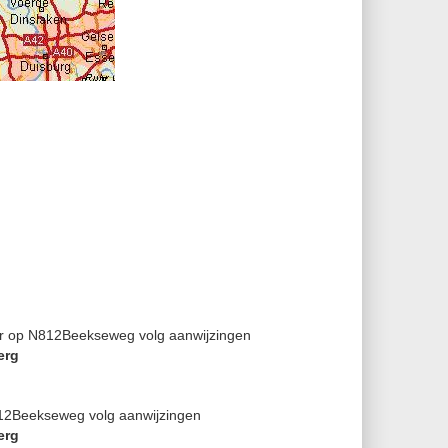
rder op N812Beekseweg
volg aanwijzingen
erg
N812Beekseweg
volg aanwijzingen
erg