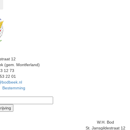
straat 12
k (gem. Montferland)
53 12 73
 53 22 01
@bodbeek.nl
Bestemming
W.H. Bod
St. Jansgildestraat 12