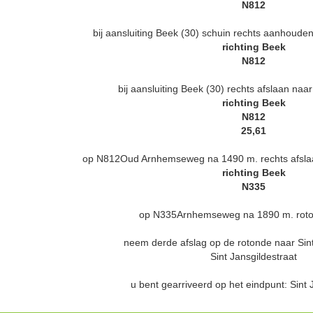
N812
bij aansluiting Beek (30) schuin rechts aanhou
richting Beek
N812
bij aansluiting Beek (30) rechts afslaan n
richting Beek
N812
25,61
op N812Oud Arnhemseweg na 1490 m. rechts afsl
richting Beek
N335
op N335Arnhemseweg na 1890 m. roto
neem derde afslag op de rotonde naar Sint
Sint Jansgildestraat
u bent gearriveerd op het eindpunt: Sint 