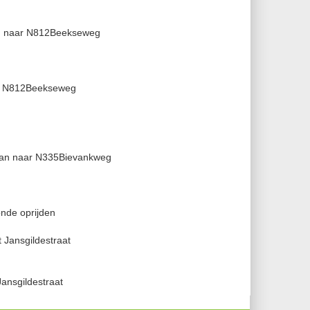
den naar N812Beekseweg
aar N812Beekseweg
aan naar N335Bievankweg
nde oprijden
 Jansgildestraat
Jansgildestraat