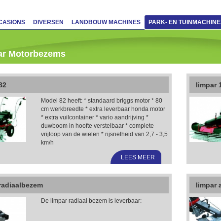
CASIONS
DIVERSEN
LANDBOUW MACHINES
PARK- EN TUINMACHINE
ar Motorbezems
82
limpar 
Model 82 heeft: * standaard briggs motor * 80
cm werkbreedte * extra leverbaar honda motor
* extra vuilcontainer * vario aandrijving *
duwboom in hoofte verstelbaar * complete
vrijloop van de wielen * rijsnelheid van 2,7 - 3,5
km/h
LEES MEER
 radiaalbezem
limpar 
De limpar radiaal bezem is leverbaar: