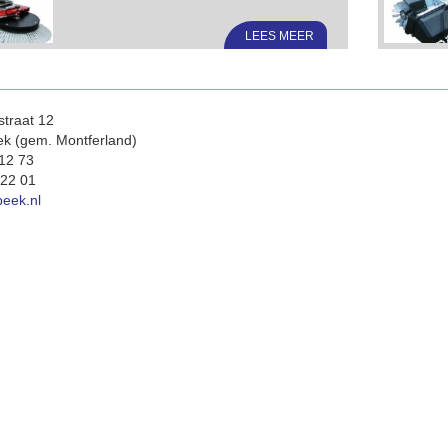
LEES MEER
straat 12
k (gem. Montferland)
 12 73
 22 01
eek.nl