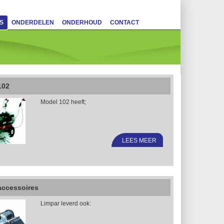
S
ONDERDELEN
ONDERHOUD
CONTACT
102
Model 102 heeft;
LEES MEER
accessoires
Limpar leverd ook: