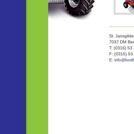
St. Jansgilde
7037 DM Bee
T: (0316) 53
F: (0316) 53
E:
info@bodb